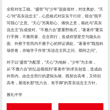
全联对仗工稳。“盛世”与“少年”选拔借对，对仗奥妙。“天
心”对“高东说念主”，心思格式对应实干行径，暗合“我手
写我心”之意。“天心”另寓初心、痛快之意，藉此与“高东
说念主”自成借对。“不雅六合”爱重野格式，“著著作”重实
行手脚，不雅而著、念念而行，造成仰望星空与抛头出
面、外察于世而内不雅于心的辩证调处。“著著作”既指科
场答卷，亦喻学子作答“东说念主民之问、期间之问”。
对子以“盛世”为配景，“天心”为地标，“少年”为主体，
从“不雅六合”的弘远视线到“著著作”的求实创造，造成由
外而内、由念念而行的逻辑头绪。既契合高考，又特别
高考，展现长郡“忧六合、有手脚”的育东说念主方针。
雅礼中学