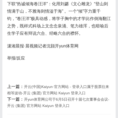
下联“热诚倾海卷汪洋”：化用刘勰《文心雕龙》“登山则
情满于山，不雅海则情溢于海” 。一个“倾”字力重千
钧，“卷汪洋”极具动感，将学子胸中的才学比作倒海翻江
之势，既样式科场上文念念泉涌、笔力雄浑，也暗喻后
生学子应有辩说六合、经略六合的襟怀。
潇湘晨报·晨视频记者沈颢开yun体育网
举报/反应
上一篇：
开云(中国)Kaiyun·官方网站 - 登录入口属于股票往来
相等波动-开云 (集团) 官方网站 Kaiyun 登录入口
下一篇：
开yun体育网公司于6月5日召开十届七次董事会会议-
开云 (集团) 官方网站 Kaiyun 登录入口