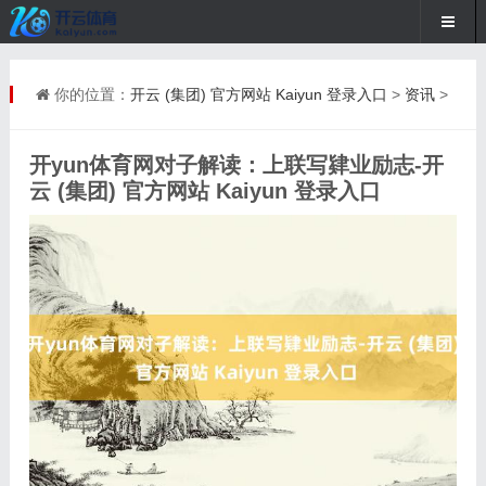
你的位置：
开云 (集团) 官方网站 Kaiyun 登录入口
>
资讯
>
开yun体育网对子解读：上联写肄业励志-开
云 (集团) 官方网站 Kaiyun 登录入口