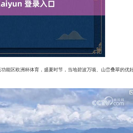
态功能区欧洲杯体育，盛夏时节，当地碧波万顷、山峦叠翠的优
。