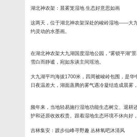
湖北神农架：晨雾笼湿地 生态好意思如画
这两天，位于湖北神农架深处的峻岭湿地——大
约灵动的水墨画。
在湖北神农架大九湖国度湿地公园，“雾锁平湖”
雪白而静谧，宛如东谈主间瑶池。
大九湖平均海拔1700米，四周被峻岭包围，是
日夜温差大，湖面蒸腾的雾气遇冷凝结造成晨雾，
频年来，当地轻易施行湿地功能生态树立、退耕
护和还原收效权贵。跟着湿地生态环境不休向好，
吉林集安：踱步仙峰寻野趣 丛林氧吧沐清风