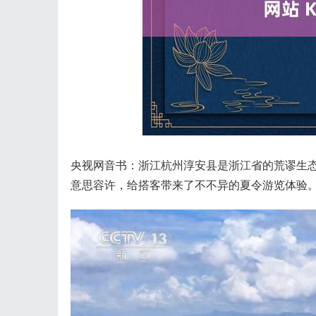
央视网音书：浙江杭州淳安县是浙江省的荒谬生
意思容许，给搭客带来了不不异的夏令游览体验