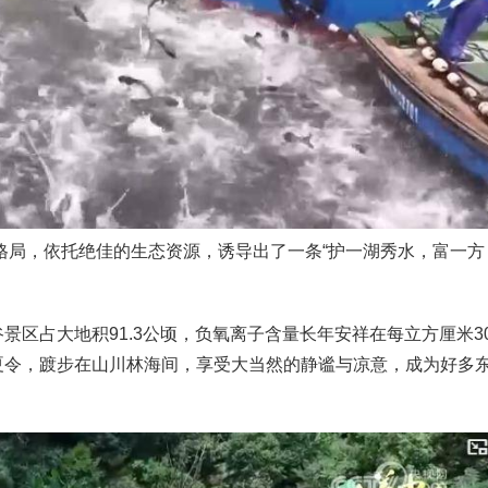
水格局，依托绝佳的生态资源，诱导出了一条“护一湖秀水，富一方
区占大地积91.3公顷，负氧离子含量长年安祥在每立方厘米3
夏令，踱步在山川林海间，享受大当然的静谧与凉意，成为好多