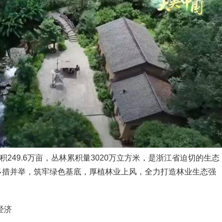
249.6万亩，丛林累积量3020万立方米，是浙江省迫切的生态
多措并举，筑牢绿色基底，厚植林业上风，全力打造林业生态强
经济