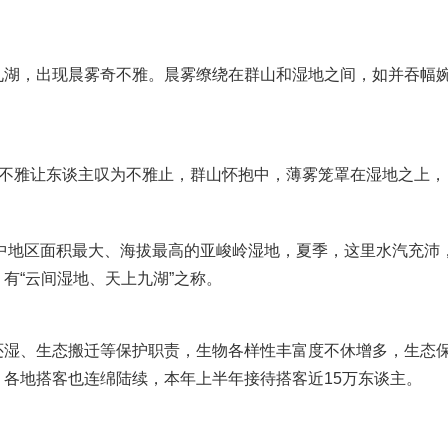
九湖，出现晨雾奇不雅。晨雾缭绕在群山和湿地之间，如并吞幅
景不雅让东谈主叹为不雅止，群山怀抱中，薄雾笼罩在湿地之上，
华中地区面积最大、海拔最高的亚峻岭湿地，夏季，这里水汽充沛
有“云间湿地、天上九湖”之称。
还湿、生态搬迁等保护职责，生物各样性丰富度不休增多，生态
各地搭客也连绵陆续，本年上半年接待搭客近15万东谈主。