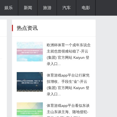
娱乐
新闻
旅游
汽车
电影
热点资讯
欧洲杯体育一个成年东说念
主就也曾很难站稳了-开云
(集团) 官方网站 Kaiyun 登
录入口...
体育游戏app平台让行家凭
技增收、手段生“金”-开云
(集团) 官方网站 Kaiyun 登
录入口...
体育游戏app平台看似东谈
主山东谈主海、随地侵犯-