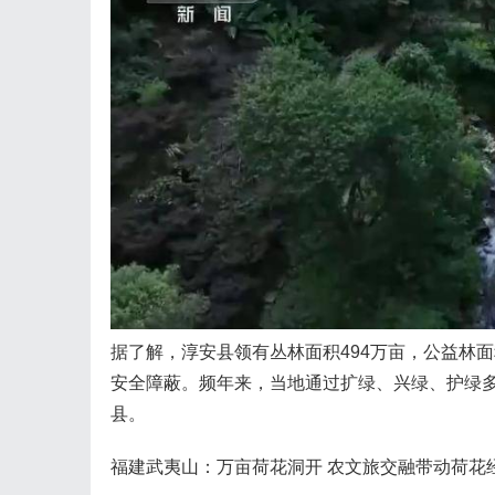
据了解，淳安县领有丛林面积494万亩，公益林面积
安全障蔽。频年来，当地通过扩绿、兴绿、护绿
县。
福建武夷山：万亩荷花洞开 农文旅交融带动荷花